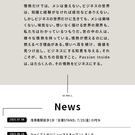
情
熱
だ
け
で
は、
メ
シ
は
食
え
な
い
。
ビ
ジ
ネ
ス
の
世
界
は、
知
識
と
経
験
が
な
け
れ
ば
成
功
な
ど
あ
り
え
な
い
。
し
か
し
ビ
ジ
ネ
ス
の
世
界
だ
け
に
生
き
て
も
、
メ
シ
は
美
味
く
な
い
。
味
気
な
い
。
想
い
な
く
描
け
る
世
界
の
限
界
も
、
私
た
ち
は
わ
か
っ
て
い
る
つ
も
り
だ
。
世
の
中
の
人
は
、
様
々
な
情
熱
を持
っ
て
い
る
。
情
熱
が
燃
え
る
の
に
は
、
燃
え
る
べ
き
理
由
が
あ
る
。
想
い
へ
耳
を
傾
け、
価
値
を
見
つ
け
出
し
、
ビ
ジ
ネ
スに
す
る
知
恵
を
与
え
る
。
そ
れ
こ
そ
が、
私
た
ち
の
目
指
す
こ
と。
P
a
s
s
i
o
n
I
n
s
i
d
e
は
、
は
た
ら
く
人
の
、
そ
の
情
熱
を
ビ
ジ
ネ
スに
す
る
。
News
2025.07.08
浅草橋駅徒歩1分 『台東STAND』 7/25(金) OPEN
2025.06.18
ひゃくてんがリニューアルオープンしました